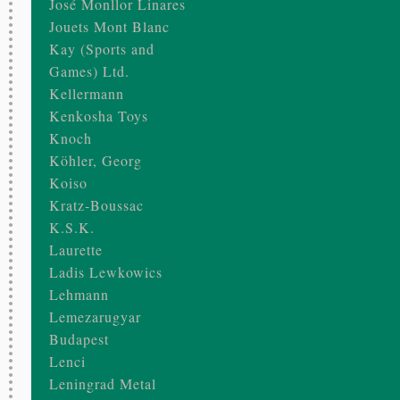
José Monllor Linares
Jouets Mont Blanc
Kay (Sports and
Games) Ltd.
Kellermann
Kenkosha Toys
Knoch
Köhler, Georg
Koiso
Kratz-Boussac
K.S.K.
Laurette
Ladis Lewkowics
Lehmann
Lemezarugyar
Budapest
Lenci
Leningrad Metal