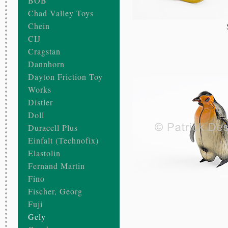
BOB
Chad Valley Toys
Chein
CIJ
Cragstan
Dannhorn
Dayton Friction Toy
Works
Distler
Doll
Duracell Plus
Einfalt (Technofix)
Elastolin
Fernand Martin
Fino
Fischer, Georg
Fuji
Gely