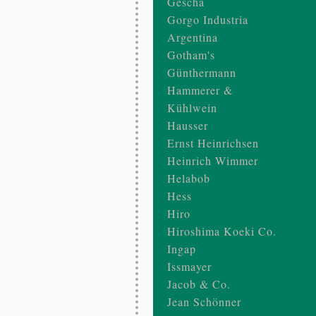
Gescha
Gorgo Industria
Argentina
Gotham's
Günthermann
Hammerer &
Kühlwein
Hausser
Ernst Heinrichsen
Heinrich Wimmer
Helabob
Hess
Hiro
Hiroshima Koeki Co.
Ingap
Issmayer
Jacob & Co.
Jean Schönner