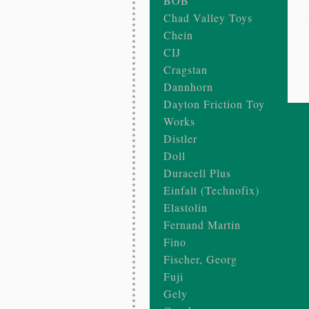
BOB
Chad Valley Toys
Chein
CIJ
Cragstan
Dannhorn
Dayton Friction Toy
Works
Distler
Doll
Duracell Plus
Einfalt (Technofix)
Elastolin
Fernand Martin
Fino
Fischer, Georg
Fuji
Gely