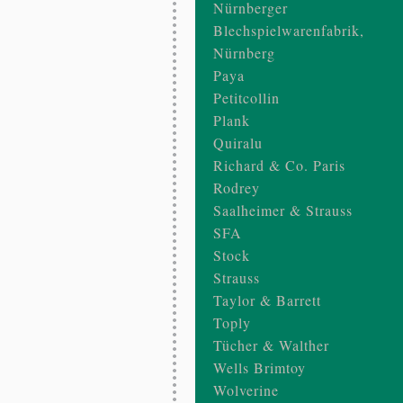
Nürnberger
Blechspielwarenfabrik,
Nürnberg
Paya
Petitcollin
Plank
Quiralu
Richard & Co. Paris
Rodrey
Saalheimer & Strauss
SFA
Stock
Strauss
Taylor & Barrett
Toply
Tücher & Walther
Wells Brimtoy
Wolverine