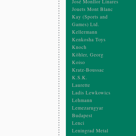
José Monllor Linares
Jouets Mont Blanc
Kay (Sports and
Games) Ltd.
Kellermann
Kenkosha Toys
Knoch
Köhler, Georg
Koiso
Kratz-Boussac
K.S.K.
Laurette
Ladis Lewkowics
Lehmann
Lemezarugyar
Budapest
Lenci
Leningrad Metal