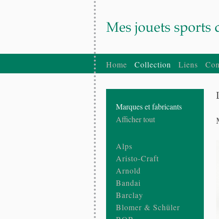
Home
Collection
Liens
Con
Marques et fabricants
Afficher tout
Alps
Aristo-Craft
Arnold
Bandai
Barclay
Blomer & Schüler