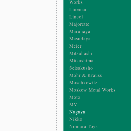
Works
Linemar
Lineol
Majorette
Maruhaya
Masudaya
Meier
Mitsuhashi
Mitsushima
Seisakusho
Mohr & Krauss
Moschkowitz
Moskow Metal Works
Moto
MV
Nagaya
Nikko
Nomura Toys