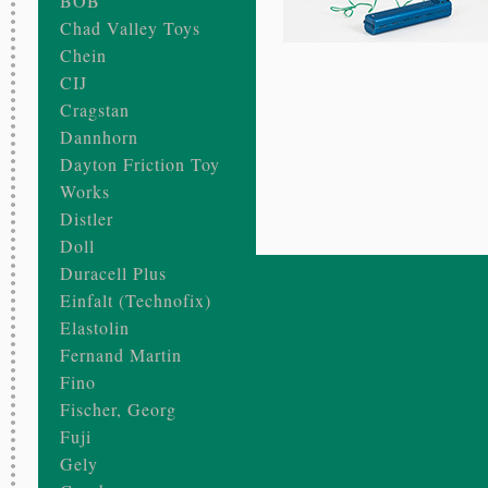
BOB
Chad Valley Toys
Chein
CIJ
Cragstan
Dannhorn
Dayton Friction Toy
Works
Distler
Doll
Duracell Plus
Einfalt (Technofix)
Elastolin
Fernand Martin
Fino
Fischer, Georg
Fuji
Gely