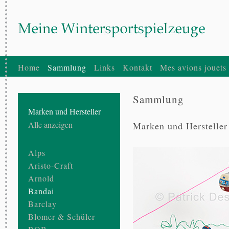
Home
Sammlung
Links
Kontakt
Mes avions jouets
Sammlung
Marken und Hersteller
Alle anzeigen
Marken und Hersteller
Alps
Aristo-Craft
Arnold
Bandai
Barclay
Blomer & Schüler