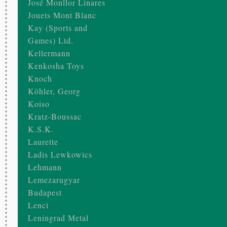
José Monllor Linares
Jouets Mont Blanc
Kay (Sports and
Games) Ltd.
Kellermann
Kenkosha Toys
Knoch
Köhler, Georg
Koiso
Kratz-Boussac
K.S.K.
Laurette
Ladis Lewkowics
Lehmann
Lemezarugyar
Budapest
Lenci
Leningrad Metal