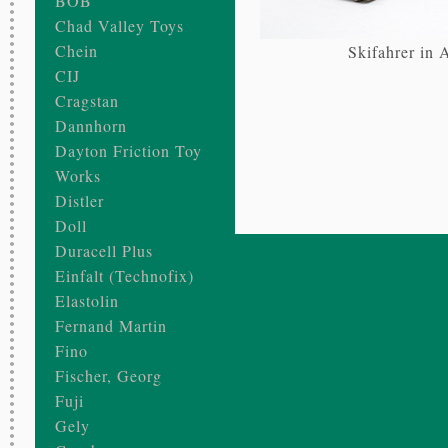
BOB
Chad Valley Toys
Chein
Skifahrer in 
CIJ
Cragstan
Dannhorn
Dayton Friction Toy
Works
Distler
Doll
Duracell Plus
Einfalt (Technofix)
Elastolin
Fernand Martin
Fino
Fischer, Georg
Fuji
Gely