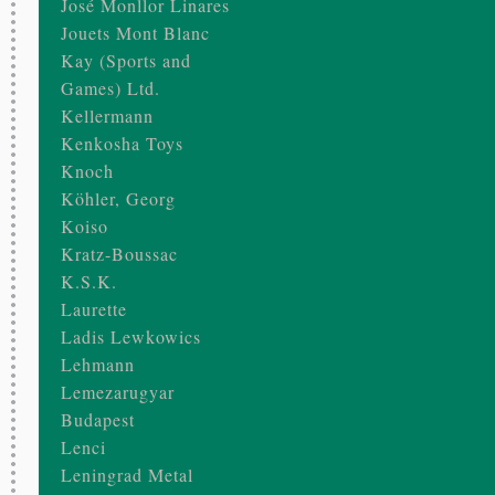
José Monllor Linares
Jouets Mont Blanc
Kay (Sports and
Games) Ltd.
Kellermann
Kenkosha Toys
Knoch
Köhler, Georg
Koiso
Kratz-Boussac
K.S.K.
Laurette
Ladis Lewkowics
Lehmann
Lemezarugyar
Budapest
Lenci
Leningrad Metal