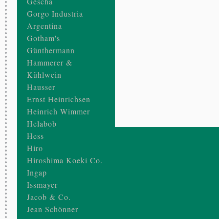
Gescha
Gorgo Industria
Argentina
Gotham's
Günthermann
Hammerer &
Kühlwein
Hausser
Ernst Heinrichsen
Heinrich Wimmer
Helabob
Hess
Hiro
Hiroshima Koeki Co.
Ingap
Issmayer
Jacob & Co.
Jean Schönner