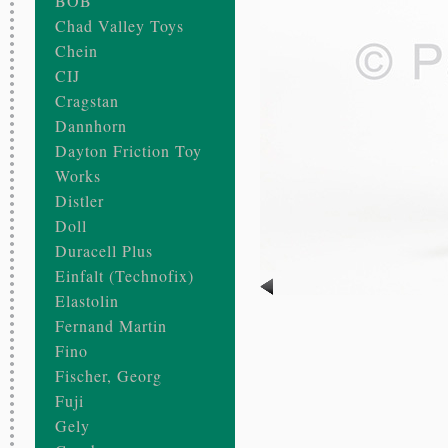
BOB
Chad Valley Toys
Chein
CIJ
Cragstan
Dannhorn
Dayton Friction Toy
Works
Distler
Doll
Duracell Plus
Einfalt (Technofix)
Elastolin
iador N° 681
Fernand Martin
Fino
gne
es 1950
Fischer, Georg
 plastique, textile
Fuji
isme d’horlogerie
Gely
nt sur le sol en poussant sur les bâtons
x 6 x 15 cm