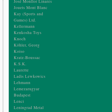
José Monllor Linares
Jouets Mont Blanc
Kay (Sports and
Games) Ltd.
Kellermann
Kenkosha Toys
Knoch
Köhler, Georg
Koiso
Kratz-Boussac
K.S.K.
Laurette
Ladis Lewkowics
Lehmann
Lemezarugyar
Budapest
Lenci
Leningrad Metal