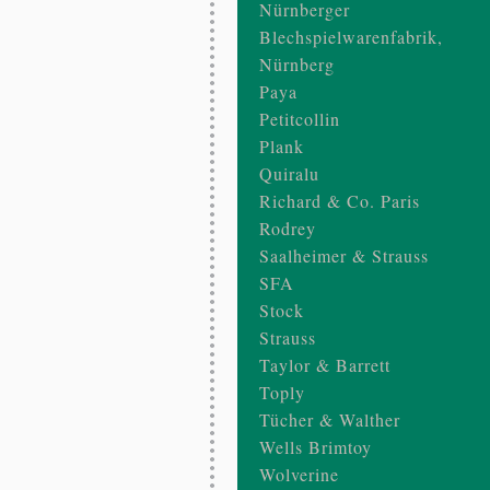
Nürnberger
Blechspielwarenfabrik,
Nürnberg
Paya
Petitcollin
Plank
Quiralu
Richard & Co. Paris
Rodrey
Saalheimer & Strauss
SFA
Stock
Strauss
Taylor & Barrett
Toply
Tücher & Walther
Wells Brimtoy
Wolverine