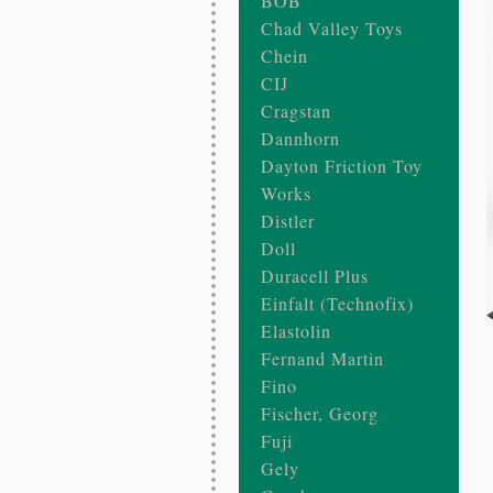
BOB
Chad Valley Toys
Chein
CIJ
Cragstan
Dannhorn
Dayton Friction Toy
Works
Distler
Doll
Duracell Plus
Einfalt (Technofix)
Elastolin
Glissade sur les montagnes
Fernand Martin
Leningrad Metal Works
Fino
завод Металлоизделий
Russie (URSS)
Fischer, Georg
Années 1940-1960
Fuji
Tôle lithographiée et peinte
Gely
Mécanisme d’horlogerie
Les lugeurs descendent et remontent