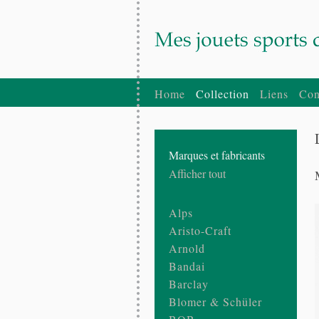
Home
Collection
Liens
Con
Marques et fabricants
Afficher tout
Alps
Aristo-Craft
Arnold
Bandai
Barclay
Blomer & Schüler