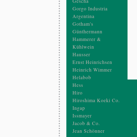
Gescha
14.0 x 5.0 x 47.5 cm
Gorgo Industria
Argentina
Gotham's
Günthermann
Hammerer &
Kühlwein
Hausser
Ernst Heinrichsen
Heinrich Wimmer
Helabob
Hess
Hiro
Hiroshima Koeki Co.
Ingap
Issmayer
Jacob & Co.
Jean Schönner