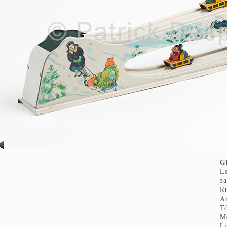
G
L
з
R
A
Tô
M
Le