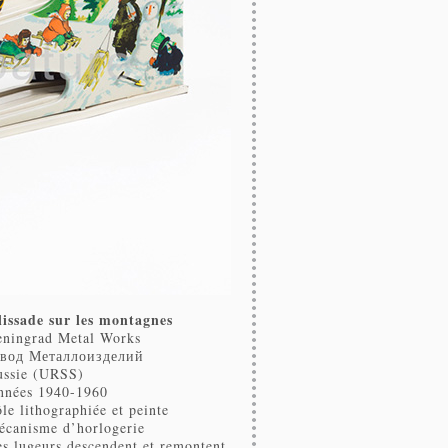
lissade sur les montagnes
eningrad Metal Works
авод Металлоизделий
ussie (URSS)
nnées 1940-1960
le lithographiée et peinte
écanisme d’horlogerie
s lugeurs descendent et remontent