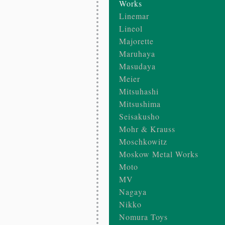
Works
Linemar
Lineol
Majorette
Maruhaya
Masudaya
Meier
Mitsuhashi
Mitsushima
Seisakusho
Mohr & Krauss
Moschkowitz
Moskow Metal Works
Moto
MV
Nagaya
Nikko
Nomura Toys