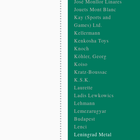
José Monllor Linares
Jouets Mont Blanc
Kay (Sports and
Games) Ltd.
Kellermann
Kenkosha Toys
Knoch
Köhler, Georg
Koiso
Kratz-Boussac
K.S.K.
Laurette
Ladis Lewkowics
Lehmann
Lemezarugyar
Budapest
Lenci
Leningrad Metal