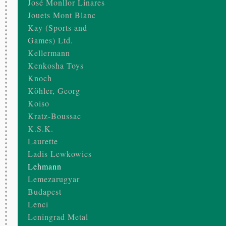
José Monllor Linares
Jouets Mont Blanc
Kay (Sports and
Games) Ltd.
Kellermann
Kenkosha Toys
Knoch
Köhler, Georg
Koiso
Kratz-Boussac
K.S.K.
Laurette
Ladis Lewkowics
Lehmann
Lemezarugyar
Budapest
Lenci
Leningrad Metal