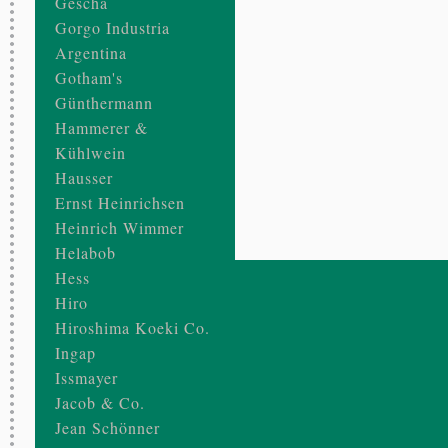
Gescha
Gorgo Industria
Argentina
Gotham's
Günthermann
Hammerer &
Kühlwein
Hausser
Ernst Heinrichsen
Heinrich Wimmer
Helabob
Hess
Hiro
Hiroshima Koeki Co.
Ingap
Issmayer
Jacob & Co.
Jean Schönner