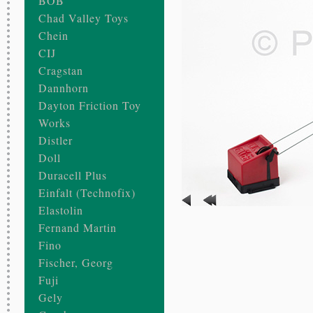
BOB
Chad Valley Toys
Chein
CIJ
Cragstan
Dannhorn
Dayton Friction Toy
Works
Distler
Doll
Duracell Plus
Einfalt (Technofix)
Elastolin
rolf
Fernand Martin
hmann
Fino
emagne
0 – 1941
Fischer, Georg
e lithographiée
Fuji
anisme d’horlogerie
Gely
le sur le sol en poussant sur les bâtons
x 7.5 x 18.5 cm