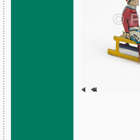
Skier Penguin
Fuji
Japon
Années 1950 - 1960
Tôle lithographiée, floqué, célluloïd
Mécanisme d’horlogerie
Roule sur le sol en battant les ailes
11 x 8 x 13 cm