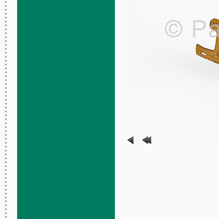
Lugeur couché
Distler
Allemagne
Vers 1915
Tôle lithographiée
Mécanisme d’horlogerie
Roule sur le sol
7.5 x 5 x 11.5 cm