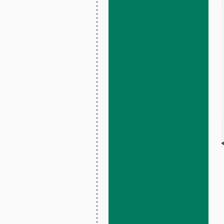
Bobsled Eagle
Moto
Japon
Fin années 1960
Tôle lithographiée
Jouet à pousser
6 x 5.5 x 15 cm