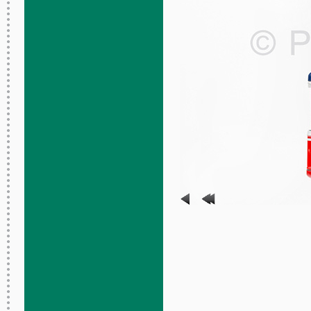
Rigi Electric
Lehmann
Allemagne
1958 – 1981
Tôle lithographiée, plastique
Moteur électrique
20 x 7.5 x 11.5 cm (cabine)